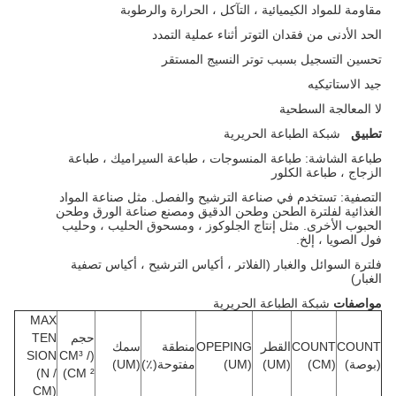
مقاومة للمواد الكيميائية ، التآكل ، الحرارة والرطوبة
الحد الأدنى من فقدان التوتر أثناء عملية التمدد
تحسين التسجيل بسبب توتر النسيج المستقر
جيد الاستاتيكيه
لا المعالجة السطحية
تطبيق
شبكة الطباعة الحريرية
طباعة الشاشة: طباعة المنسوجات ، طباعة السيراميك ، طباعة
الزجاج ، طباعة الكلور
التصفية: تستخدم في صناعة الترشيح والفصل. مثل صناعة المواد
الغذائية لفلترة الطحن وطحن الدقيق ومصنع صناعة الورق وطحن
الحبوب الأخرى. مثل إنتاج الجلوكوز ، ومسحوق الحليب ، وحليب
فول الصويا ، إلخ.
فلترة السوائل والغبار (الفلاتر ، أكياس الترشيح ، أكياس تصفية
الغبار)
مواصفات
شبكة الطباعة الحريرية
MAX
حجم
TEN
COUNT
COUNT
القطر
OPEPING
منطقة
سمك
SION
(CM³ /
(بوصة)
(CM)
(UM)
(UM)
مفتوحة(٪)
(UM)
(N /
CM ²)
CM)