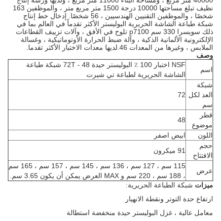
40000 متر مربع ، ومساحة البناء 11000 متر مربع ، ولديها ورشة إنتاج
نظيف تبلغ مساحتها 10000 درجة 1500 متر مربع متر ، والموظفين 163
شخصًا ، والموظفين التقنيين الهندسيين ، 56 شخصًا. إدخال خط إنتاج
شبكة طباعة الشاشة الحريرية البوليستر الأكثر تقدماً في العالم بما في
ذلك سويسرا 330 سم p7100 تلوح في الأفق ، وآلات تزييف القطاعات
الإلكترونية الألمانية الذكية ، وآلة ضبط الحرارة الأوتوماتيكية ، وغسالة
الملابس ، وغيرها من المعدات 46.لديها معدات الاختبار الأكثر تقدما.
وصف
NSF اختبار 100 ٪ البوليستر حيدة 72T - 48 شبكة طباعة
اسم
الشاشة الحريرية لطباعة تي شيرت
شبكة
العد لكل
72
سم
قطر
48
موضوع
اللون
ابيض اصفر
حجم
91 ميكرون
الافتتاح
115 سم ، 127 سم ، 136 سم ، 145 سم ، 157 سم ، 165 سم
عرض
، 188 سم ، 220 سم و MAX العرض يمكن أن يكون 3.65 سم.
ميزات
شبكة الطباعة الحريرية:
ارتفاع حدة التوتر ونقطة الانهيار
معامل عالية ، غزل البوليستر حيدة منخفضة استطالة