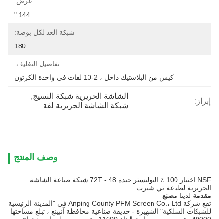
عرض:
144 "
شبكة العد لكل بوصة:
180
تفاصيل التغليف:
كيس من البلاستيك داخل ، 2-10 لفات في واحدة الكرتون
الشاشة الحريرية شبكة النسيج
, 
إبراز:
شبكة الشاشة الحريرية لفة
وصف المنتج
NSF اختبار 100 ٪ البوليستر حيدة 72T - 48 شبكة طباعة الشاشة
الحريرية لطباعة تي شيرت
مقدمة
لدينا
مصنع
تقع شركة Anping County PFM Screen Co.، Ltd في "المدينة الرئيسية
للشبكات السلكية" الشهيرة - حديقة صناعية محافظة آنبينغ ، تبلغ مساحتها