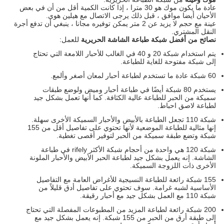
عادة ما يكون موك هو 30 مترا ، إذا كانت الكمية أقل من أن في بعض
الأحيان أيضا موافق ، قبل ذلك يرجى الاتصال مع هيلين هوى.
عينة مع حجم لا يزيد عن 2 متر يمكن توفيره مجانا ، ينبغي أن تدفع أجرة
النقل المشتري.
نصائح من أفضل شبكة طباعة الشاشة الحريرية
للعمل:
يتم استخدام شبكة 20 و 40 في الغالب للأحبار اللامعة التي تحتاج
إلى شبكة مفتوحة للغاية للطباعة.
60 شبكة عادة ما تستخدم لطباعة أحبار لمعان أصغر وألمع.
يستخدم 80 شبكة أيضًا في طباعة أحبار وميض ولوضع طبقات
سميكة من الحبر للطباعة عالية الكثافة. كما أنها تعمل بشكل جيد
لطباعة لاصق احباط.
شبكة 110 تجعل الطباعة بالأبيض والأحبار السميكة الأخرى سهلة.
إنها مثالية للطباعة الموضعية لأنها تحتوي على تفاصيل أقل من 155
شبكة وتضع طبقة سميكة من الحبر لتوفير أقصى تغطية.
شبكة 120 هي واحدة من أحجام شبكة الأكثر rifely في طباعة
الشاشة. إنه يعمل بشكل جيد لطباعة الحبر الأبيض والأحبار الملونة
الأخرى ذات اللزوجة السميكة.
155 شبكة رائعة للطباعة النسيجية للأغراض العامة مع التفاصيل
الأساسية لشبه غرامة. سوف تحتوي على تفاصيل أدق قليلاً من
شبكة 110 مع العمل بشكل جيد مع أحبار رقيقة.
200 شبكة رائعة لطباعة المزيد من المطبوعات المفصلة التي تحتاج
إلى طبقة أرق من الحبر من 155 شبكة. إنه يعمل بشكل جيد مع