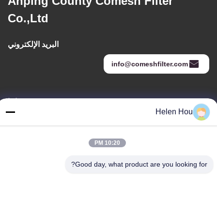
Anping County Comesh Filter
Co.,Ltd
البريد الإلكتروني
info@comeshfilter.com
عنواننا
Helen Hou
العنوان
قاعدة الصناعة ، جنوب آنبينغ ، هنغشوى ، خبى ، جمهورية الصين الشعبية.
10:20 PM
الهاتف
Good day, what product are you looking for?
86-318-7595879