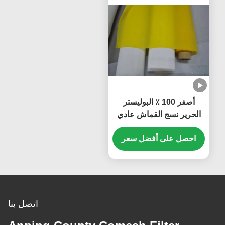
أصفر 100 ٪ البوليستر
الحرير نسج القماش عادي
نسج مع 1.15-3.6m العرض
احصل على أفضل سعر
اتصل بنا