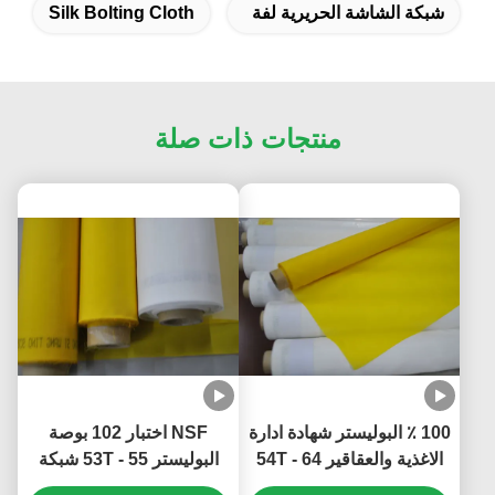
شبكة الشاشة الحريرية لفة
Silk Bolting Cloth
منتجات ذات صلة
100 ٪ البوليستر شهادة ادارة
NSF اختبار 102 بوصة
الاغذية والعقاقير 54T - 64
البوليستر 53T - 55 شبكة
شبكة طباعة الشاشة
الطباعة الحريرية شبكة