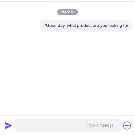
5:38 PM
Good day, what product are you looking for?
140T - 34Silk شبكة طباعة الشاشة لوحات الدوائر المطبوعة ،
شهادة ادارة الاغذية والعقاقير
شبكة الطباعة الحريرية
2025-06-11
351 الرؤى