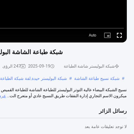
Auto
Picture-
Fullscreen
in-
Picture
شبكة طباعة الشاشة البوليستر المض
شبكة البوليستر شاشة الطباعة
2025-09-19
247 الرؤى
#
شبكة نسيج طباعة الشاشة
#
شبكة البوليستر حيدة,لفة شبكة الطباعة
ميكرون الاسم التجاري إدارة النفقات طريق النسيج عادي أو متعرج الت...
عرض
رسائل الزائر
لا توجد تعليقات عامة بعد