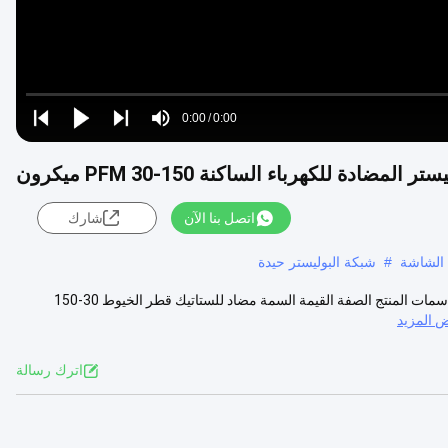
Loaded
:
0%
0:00
/
0:00
Play
Play
Play
Mute
Current
Duration
next
next
ادة للكهرباء الساكنة PFM 30-150 ميكرون
Time
اتصل بنا الآن
شارك
 الشاشة
#
شبكة البوليستر حيدة
نسيج الشبكة البيضاء عالية التوتر البوليستر للطباعة الشاشة للطباعة القميص سمات المنتج الصفة القيمة السمة مضاد للستاتيك قطر الخيوط 30-150
 المزيد
اترك رسالة