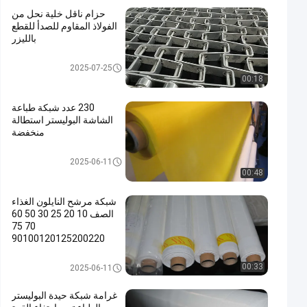
حزام ناقل خلية نحل من
الفولاذ المقاوم للصدأ للقطع
بالليزر
حزام سير شبكة سلكية
2025-07-25
00:18
230 عدد شبكة طباعة
الشاشة البوليستر استطالة
منخفضة
شبكة البوليستر شاشة الطباعة
2025-06-11
00:48
شبكة مرشح النايلون الغذاء
الصف 10 20 25 30 50 60
70 75
90100120125200220
ميكرون
شبكة مرشح النايلون
00:33
2025-06-11
غرامة شبكة حيدة البوليستر