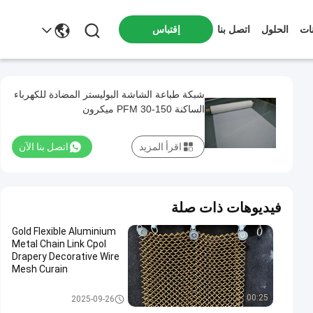
ات
الحلول
اتصل بنا
إقتباس
شبكة طباعة الشاشة البوليستر المضادة للكهرباء
الساكنة PFM 30-150 ميكرون
اقرأ المزيد
اتصل بنا الآن
فيديوهات ذات صلة
Gold Flexible Aluminium
Metal Chain Link Cpol
Drapery Decorative Wire
Mesh Curain
شبكة سلكية زخرفية
00:25
2025-09-26