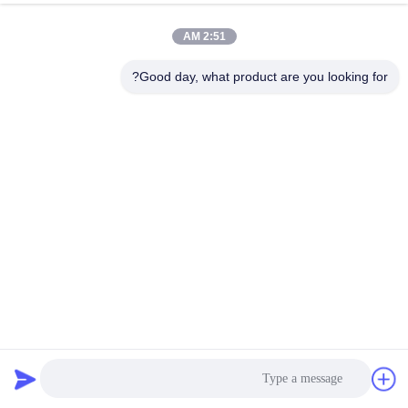
2:51 AM
Good day, what product are you looking for?
شبكة سلكية زخرفية من البرونز النحاسي العتيق شبكة منسوجة
من الفولاذ المقاوم للصدأ 304 في أبواب الخزانة والشاشة
شبكة سلكية زخرفية
2025-08-20
28 الرؤى