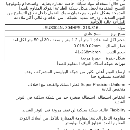
من خلال استخدام مواد سبائك خاصة مختارة بعناية ، واستخدام تكنولوجيا
النسيج المتقدمة لجعل هيكل شبكة الطباعة الفولاذ المقاوم للصدأ
المدمجة بشكل خاص ، مع ضمان سمك التحمل داخل نطاق التسامح من
التوتر الشديد ، ودرجة تمديد الشبكة ، من الدقة وبالتالي أكثر ملاءمة
للطباعة عالية الكثافة.
مواد
SUS304N، 304HPS، 316،316L،
نسج نوع
نسج عادي
حجم لكل لفة
عادة 1 متر أو 1.2 متر واسعة ، 30 أو 50 متر لكل لفة
قطر السلك
0.018-0.02mm
حجم الثقب
41-268micron
شكل حفرة
حفرة مربعة
ميزات
شبكة أسلاك الفولاذ المقاوم للصدأ
ارتفاع التوتر.أعلى بكثير من شبكة البوليستر المشتركة ، وهذه
الخاصية مستقرة جدا
Super Precision.Uniform قطر السلك والفتحة مع اختلاف
منخفض للغاية
انخفاض استطالة. استطالة صغيرة جدا من شبكة سلكية في التوتر
الشديد
Flexbility عالية. شبكة سلكية لن تفقد مرونة في التوتر الشديد
مقاومة التآكل العالية.المقاومة الممتازة للتآكل من أسلاك الفولاذ
المقاوم للصدأ تتجاوز ألياف البوليستر