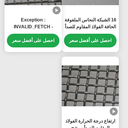
16 الشبكة النحاس الملفوفة
Exception :
الحافة الفولاذ المقاوم للصدأ
INVALID_FETCH -
الشبكة السلكية الشبكة
getIP() ERROR
40mm العرض
احصل على أفضل سعر
احصل على أفضل سعر
ارتفاع درجة الحرارة الفولاذ
المقاوم للصدأ مرشح