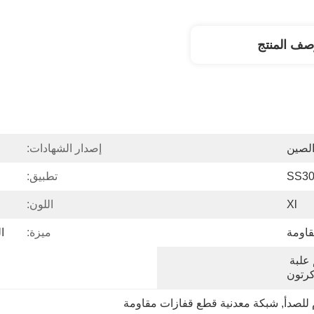
صف المنتج
لصين
إصدار الشهادات:
SS3
تطبيق:
Xl
اللون:
اومة
ميزة:
ا
كيس من البلاستيك ، ثم علبة 
رتون
 للصدأ
, 
شبكة معدنية قطع قفازات مقاومة