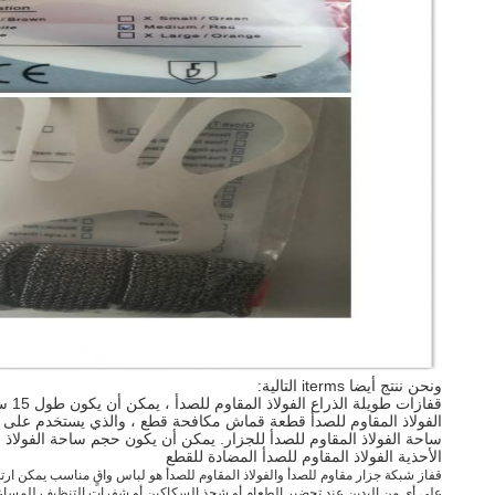
ونحن ننتج أيضا iterms التالية:
قفازات طويلة الذراع الفولاذ المقاوم للصدأ ، يمكن أن يكون طول 15 سم ، 18 سم ، 20 سم ، 22 سم .15 سم قفازات طويلة الذراع يستخدم على نطاق واسع.
الفولاذ المقاوم للصدأ قطعة قماش مكافحة قطع ، والذي يستخدم عل
ساحة الفولاذ المقاوم للصدأ للجزار. يمكن أن يكون حجم ساحة الفولاذ المقاوم للصدأ 55 سم * 60 س
الأحذية الفولاذ المقاوم للصدأ المضادة للقطع
قفاز شبكة جزار مقاوم للصدأ والفولاذ المقاوم للصدأ هو لباس واقٍ مناسب يمكن ارتد
على أي من اليدين عند تحضير الطعام أو شحذ السكاكين أو شفرات التنظيف للمساعد