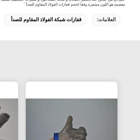
معصمه هو اللون مشفرة وفقا لحجم قفازات الفولاذ المقاوم للصدأ `
العلامات:
قفازات شبكة الفولاذ المقاوم للصدأ