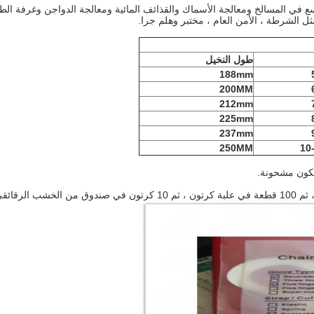
ع في المسالخ ومعالجة الأسماك والقذائف المائية ومعالجة الدواجن وغرفة الطع
ل الشرطة ، الأمن العام ، مختبر وهلم جرا.
طول النخيل
188mm
200MM
212mm
225mm
237mm
250MM
10
 تكون مشحونة.
لرقائقي.