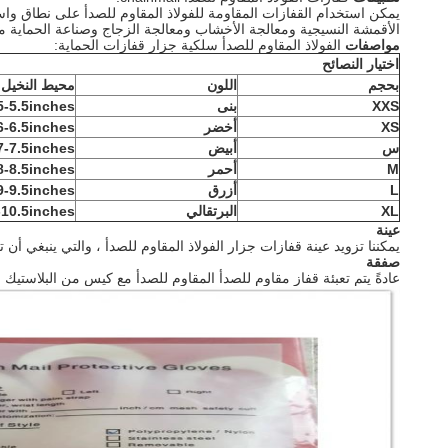
يمكن استخدام القفازات المقاومة للفولاذ المقاوم للصدأ على نطاق واس
الأقمشة النسيجية ومعالجة الأخشاب ومعالجة الزجاج وصناعة الحماية مث
مواصفات
الفولاذ المقاوم للصدأ سلكية جزار قفازات الحماية:
اختيار النصائح
بحجم
اللون
محيط النخيل
XXS
بنى
5-5.5inches
XS
أخضر
6-6.5inches
س
أبيض
7-7.5inches
M
أحمر
8-8.5inches
L
أزرق
9-9.5inches
XL
البرتقالي
-10.5inches
عينة
يمكننا تزويد عينة قفازات جزار الفولاذ المقاوم للصدأ ، والتي ينبغي أن
صفقة
عادةً يتم تعبئة قفاز مقاوم للصدأ المقاوم للصدأ مع كيس من البلاستيك ، ثم 100 قطعة في علبة كرتون ، ثم 10 كرتون في صندوق من الخشب ا