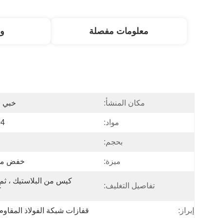
معلومات مفصلة
و
مكان المنشأ:
خبي ا
مواد:
04
بحجم:
ميزة:
خفض مق
تفاصيل التغليف:
ك
إبراز:
قفازات شبكة الفولاذ المقاوم