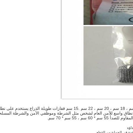
ى نطاق واسع للأمن العام لشخص مثل الشرطة وموظفي الأمن والشرطة المسلحة
م ، 55 سم * 70 سم.
اؤه
ة في الحماية من القطع.