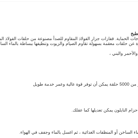
مطبخ
ات الحماية.
قفازات
جزار الفولاذ المقاوم للصدأ
مصنوعة من حلقات الفولاذ المق
رة عن حلقات معقمة بسهولة تقاوم الصيام والزيوت وتنظيفها ببساطة بالماء السا
الأحمر والبني ،
مة طويل
زام النايلون يمكن تعديلها كما عقلك.
اء الساخن أو المنظفات الغذائية ، ثم اغسل بالماء وجفف في الهواء.