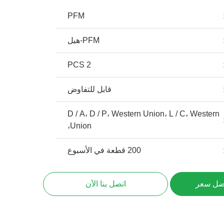
PFM
PFM-هيل
2 PCS
قابل للتفاوض
D / A، D / P، Western Union، L / C، Western
Union،
200 قطعة في الأسبوع
ضل سعر
اتصل بنا الآن