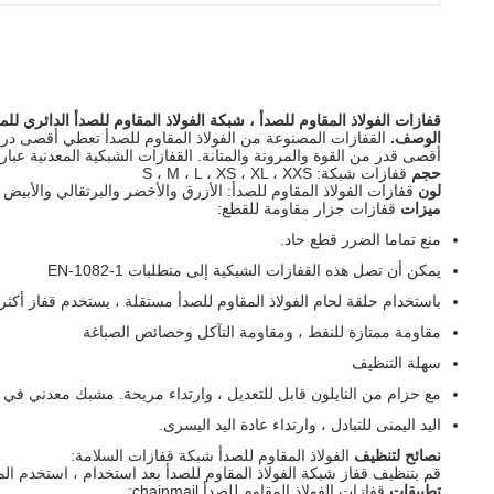
قفازات الفولاذ المقاوم للصدأ ، شبكة الفولاذ المقاوم للصدأ الدائري لل
الوصف.
القفازات المصنوعة من الفولاذ المقاوم للصدأ تعطي أقصى درج
أقصى قدر من القوة والمرونة والمتانة.
القفازات الشبكية المعدنية عبا
حجم
قفازات شبكة: S ، M ، L ، XS ، XL ، XXS
لون
قفازات الفولاذ المقاوم للصدأ: الأزرق والأخضر والبرتقالي والأبيض و
ميزات
قفازات جزار مقاومة للقطع:
منع تماما الضرر قطع حاد.
يمكن أن تصل هذه القفازات الشبكية إلى متطلبات EN-1082-1
باستخدام حلقة لحام الفولاذ المقاوم للصدأ مستقلة ، يستخدم قفاز أكثر من 5000 حلقة يمكن أن توفر قوة عالية وعمر خد
مقاومة ممتازة للنفط ، ومقاومة التآكل وخصائص الصباغة
سهلة التنظيف
مع حزام من النايلون قابل للتعديل ، وارتداء مريحة. مشبك معدني في ح
اليد اليمنى للتبادل ، وارتداء عادة اليد اليسرى.
نصائح لتنظيف
الفولاذ المقاوم للصدأ شبكة قفازات السلامة:
قم بتنظيف قفاز شبكة الفولاذ المقاوم للصدأ بعد استخدام ، استخدم الم
تطبيقات
قفازات الفولاذ المقاوم للصدأ chainmail: