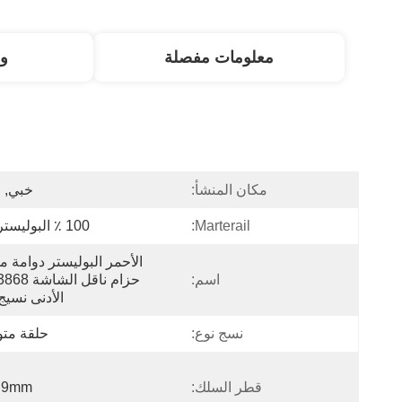
معلومات مفصلة
و
مكان المنشأ:
خبي, 
Marterail:
100 ٪ البوليستر حيدة
اسم:
الأدنى نسيج
نسج نوع:
حلقة مت
قطر السلك:
0.9mm