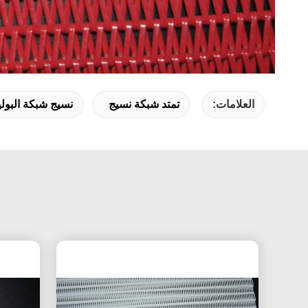
العلامات:
تمتد شبكة نسيج
نسيج شبكة البول