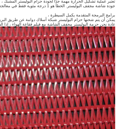
جودة شاشة مجفف البوليستر. الخطأ هو 1 درجة مئوية فقط في معالجة الحرارة تشكيل كله.
برامج البرمجة المتقدمة يكمل السيطرة ،
يمكن أن يتم شحنها حزام البوليستر شبكة أسلاك دوامة عن طريق البر
عادة نحن حزمة البوليستر مجفف الشاشة مع فيلم فقاعة الهواء ، إذا 