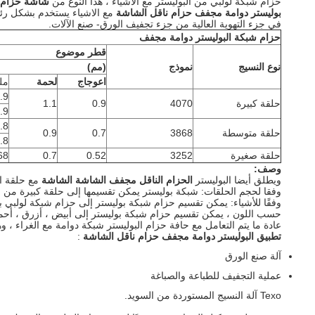
حزام شبكة لولبي من البوليستر مع الأشياء ، هذا النوع من
شاشة حزام س
بوليستر دوامة مجفف حزام ناقل الشاشة
مع الاشياء يستخدم بشكل رئيس
في جزء التهوية العالية من جزء تجفيف الورق- صنع الآلات.
حزام شبكة البوليستر دوامة مجفف
قطر موضوع
نوع النسيج
نموذج
(مم)
اعوجاج
لحمة
ملي
9 * 4
حلقة كبيرة
4070
0.9
1.1
9 * 5
8 * 3
حلقة متوسطة
3868
0.7
0.9
8 * 4
حلقة صغيرة
3252
0.52
0.7
 * 3
وصف:
ويطلق أيضا البوليستر
الحزام الناقل مجفف الشاشة الشاشة
مع حلقة ال
وفقا لحجم الحلقات: شبكة بوليستر يمكن تقسيمها إلى حلقة كبيرة من ا
وفقًا للأشياء: يمكن تقسيم حزام شبكة بوليستر إلى حزام شبكة لولبي بول
حسب اللون ، يمكن تقسيم حزام شبكة بوليستر إلى أبيض ، أزرق ، أحم
عادة ما يتم التعامل مع حافة حزام البوليستر شبكة دوامة مع الغراء ، و
تطبيق
البوليستر دوامة مجفف حزام ناقل الشاشة
:
آلة صنع الورق
عملية التجفيف للطباعة والصباغة
Texo آلة النسيج المستوردة من السويد.