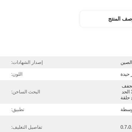
صف المنتج
الصين
إصدار الشهادات:
اللون:
الأحمر البوليستر دوامة مجفف 
حزام ناقل الشاشة 3868 الحد 
البحث الساخن:
 حلقة
وسطة
تطبيق:
0.7،
تفاصيل التغليف: