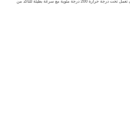
تعتبر عملية تشكيل الحرارة مهمة جدًا لجودة حزام البوليستر المشبك ، PFM Screen لديها آلة معالجة حرارية بطول 100 متر ، ويمكن لهذه المعالجة أن تعمل تحت درجة حرارة 200 درجة مئوية مع سرعة بطيئة للتأكد من