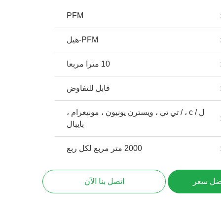
PFM
PFM-هيل
10 مترا مربعا
قابل للتفاوض
ل / c ، / تي تي ، ويسترن يونيون ، مونيغرام ،
بايبال
2000 متر مربع لكل ربع
ضل سعر
اتصل بنا الآن