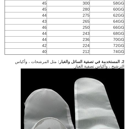
45
300
58GG
45
280
60GG
44
275
62GG
43
265
64GG
46
250
66GG
44
243
68GG
44
236
70GG
42
224
72GG
40
212
74GG
2.
المستخدمة في تصفية السائل والغبار:
مثل المرشحات ، وأكياس
الترشيح ، وأكياس تصفية الغبار.