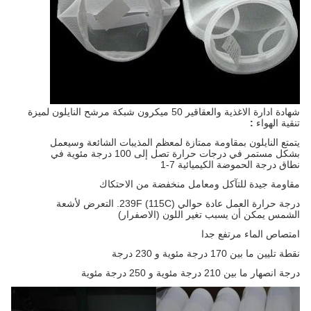
شهادة ادارة الاغذية والعقاقير 50 ​​ميكرون شبكة مرشح النايلون لميزة
تنقية الهواء
:
يتمتع النايلون بمقاومة ممتازة لمعظم المذيبات الشائعة وسيعمل
بشكل مستمر في درجات حرارة تصل إلى 100 درجة مئوية في
نطاق درجة الحموضة الكيميائية 7-1
مقاومة جيدة للتآكل ومعامل منخفضة من الاحتكاك
درجة حرارة العمل عادة حوالي 239F (115C). التعرض لأشعة
الشمس يمكن أن يسبب تغير اللون (الاصفرار)
امتصاص الماء مرتفع جدا
نقطة تليين ما بين 170 درجة مئوية و 230 درجة
درجة انصهار ما بين 210 درجة مئوية و 250 درجة مئوية