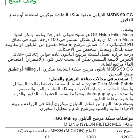
وصف المنتج
MSDS 90 GG النايلون تصفية شبكة الشاشة ميكرون لمطحنة أو مصنع
للدقيق
وصف:
GG Nylon Filter Mesh هو نسيج شبكي ناعم جدًا وناعم. يمكن لشبك
Micron Mesh أن يعمل بشكل مستمر في 100 درجة مئوية في نطاق
PH الكيميائي 7-14. قماش مرشح Micron مصنوع من النايلون ذو مقاومة
جيدة للتآكل ومعامل منخفض من الاحتكاك.
درجة حرارة العمل لشبكة مرشح النايلون عادة حوالي 239F (115C).
التعرض لأشعة الشمس يمكن أن يسبب تغير اللون (الاصفرار). امتصاص
الماء مرتفع للغاية.
MSDS 90 GG نايلون مرشح شبكة الشاشة ميكرون ل Miling أو
تطبيق
مصنع الطحين
:
1.
تستخدم في مجالات صناعة الترشيح والفصل:
Nylon Filter Mesh Fabric مناسبة للتصفية الدقيقة لمعالجة السوائل
والمواد الغذائية ، وحماية الأغذية ، وسلالة المياه ، والفن والتصميم ،
والنمذجة ، و photogrophy وشبكة البستنة الحشرات. الدقيق والذرة
والحبوب وخلط الدقيق.
يستخدم هذا النوع من قماش النايلون ميكرون أيضًا في الزراعة وتربية
الأحياء المائية والطبية وترشيح الدم والتحليل المخبري.
.
مواصفات شبكة مرشح النايلون GG-Miling:
MILING NYLON FILTER MESH-GG
نسيج عدد
افتتاح MESH (MICRON)
منطقة مفتوحة(٪)
61
1800
12GG