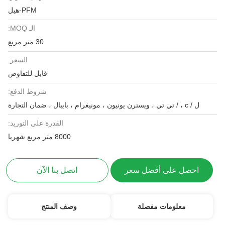
PFM-هيل
الـ MOQ:
30 متر مربع
السعر:
قابل للتفاوض
شروط الدفع:
ل / c ، / تي تي ، ويسترن يونيون ، مونيغرام ، بايبال ، ضمان التجارة
القدرة على التوريد:
8000 متر مربع شهريا
احصل على أفضل سعر
اتصل بنا الآن
معلومات مفصلة
وصف المنتج