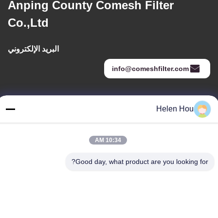
Anping County Comesh Filter
Co.,Ltd
البريد الإلكتروني
info@comeshfilter.com
عنواننا
Helen Hou
العنوان
قاعدة الصناعة ، جنوب آنبينغ ، هنغشوى ، خبى ، جمهورية الصين الشعبية.
10:34 AM
الهاتف
Good day, what product are you looking for?
86-318-7595879