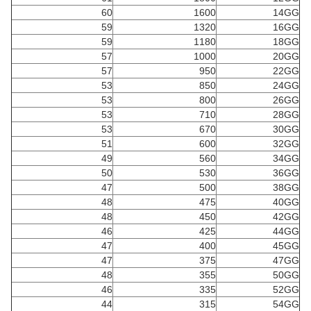
60
1600
14GG
59
1320
16GG
59
1180
18GG
57
1000
20GG
57
950
22GG
53
850
24GG
53
800
26GG
53
710
28GG
53
670
30GG
51
600
32GG
49
560
34GG
50
530
36GG
47
500
38GG
48
475
40GG
48
450
42GG
46
425
44GG
47
400
45GG
47
375
47GG
48
355
50GG
46
335
52GG
44
315
54GG