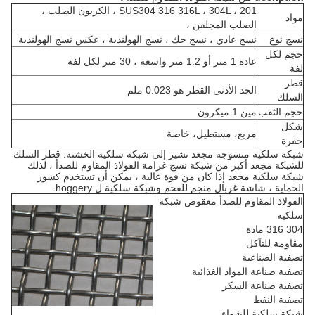
SUS304 316 316L ، 304L ، 201 ، الكربون الصلب ،
مواد
الصلب المجلفن ،
نسج نوع
نسج عادي ، نسج حك ، نسج الهولندية ، عكس نسج الهولندية
حجم لكل
عادة 1 متر أو 1.2 متر واسعة ، 30 متر لكل لفة
لفة
قطر
الحد الأدنى القطر هو 0.023 ملم
السلك
حجم الثقب
مين 1 ميكرون
شكل
مربع، مستطيل، خاصة
حفرة
شبكة سلكية منسوجة مجعد تشير إلى شبكة سلكية الخشنة. قطر السلك
للشبكة مجعد أكبر من شبكة نسج غرامة الفولاذ المقاوم للصدأ ، لذلك
شبكة سلكية مجعد إذا كان من قوة عالية ، يمكن أن تستخدم كسور
الحماية ، شاشة غربال منجم للفحم وشبكة سلكية ل hoggery.
الفولاذ المقاوم للصدأ معقوص شبكة
سلكية
304 316 مادة
مقاومة للتآكل
تصفية الصناعية
تصفية صناعة المواد الغذائية
تصفية صناعة السكر
تصفية النفط
شبكة سلكية للشواء