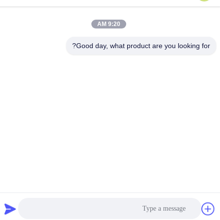
العنوان
9:20 AM
قاعدة الصناعة ، جنوب آنبينغ ، هنغشوى ، خبى ، جمهورية الصين الشعبية.
Good day, what product are you looking for?
الهاتف
86-318-7595879
سياسة الخصوصية
|
خريطة الموقع
الصين جودة جيدة شبكة البوليستر شاشة الطباعة المورد. حقوق الطبع
والنشر © -2026 Anping County Comesh Filter Co.,Ltd جميع الحقوق
محفوظة