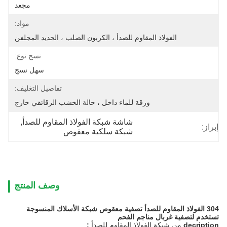
مجعد
مواد:
الفولاذ المقاوم للصدأ ، الكربون الصلب ، الحديد المجلفن
نسج نوع:
سهل نسج
تفاصيل التغليف:
ورقة للماء داخل ، حالة الخشب الرقائقي خارج
شاشة شبكة الفولاذ المقاوم للصدأ
, 
إبراز:
شبكة سلكية معقوص
وصف المنتج
304 الفولاذ المقاوم للصدأ تصفية معقوص شبكة الأسلاك المنسوجة
تستخدم لتصفية غربال مناجم الفحم
decription
من شبكة الفولاذ المقاوم للصدأ
: