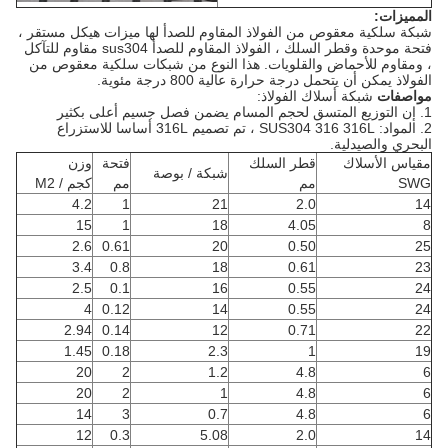
المميزات:
شبكة سلكية معقوص من الفولاذ المقاوم للصدأ لها ميزات هيكل مستقر ،
فتحة موحدة وقطر السلك ، الفولاذ المقاوم للصدأ sus304 مقاوم للتآكل
، ومقاوم للأحماض والقلويات. هذا النوع من شبكات سلكية معقوص من
الفولاذ يمكن أن يتحمل درجة حرارة عالية 800 درجة مئوية.
مواصفات
شبكة أسلاك الفولاذ:
1. إن التوزيع المتسق لحجم المسام يضمن فصل جسيم أعلى بكثير
2. المواد: SUS304 316 316L ، تم تصميم 316L أساسا للاستزراع
البحري والصيدلية.
مقياس الأسلاك
قطر السلك
فتحة
وزن
شبكة / بوصة
SWG
مم
مم
كجم / M2
4.2
1
21
2.0
14
15
1
18
4.05
8
2.6
0.61
20
0.50
25
3.4
0.8
18
0.61
23
2.5
0.1
16
0.55
24
4
0.12
14
0.55
24
2.94
0.14
12
0.71
22
1.45
0.18
2.3
1
19
20
2
1.2
4.8
6
20
2
1
4.8
6
14
3
0.7
4.8
6
12
0.3
5.08
2.0
14