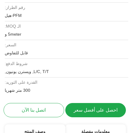
رقم الطراز:
PFM-هيل
الـ MOQ:
5meter و
السعر:
قابل للتفاوض
شروط الدفع:
L/C, T/T, ويسترن يونيون,
القدرة على التوريد:
300 متر شهريا
احصل على أفضل سعر
اتصل بنا الآن
معلومات مفصلة
وصف المنتج