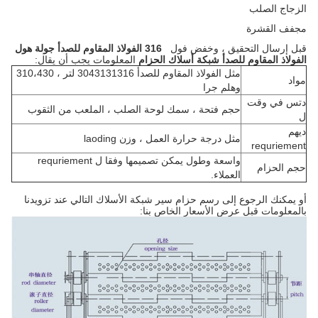
الزجاج الصلب
مجفف القشرة
قبل إرسال التحقيق ، وخفض فول
316 الفولاذ المقاوم للصدأ جولة هول
الفولاذ المقاوم للصدأ شبكة أسلاك الحزام
المعلومات يجب أن يقال:
مثل الفولاذ المقاوم للصدأ 3043131316 لتر ، 310،430
مواد
وهلم جرا
دتس في وقت
حجم فتحة ، سمك لوحة الصلب ، الملعب من الثقوب
ل
ديهم
مثل درجة حرارة العمل ، وزن laoding
requriement
واسعة وطول يمكن تصميمها وفقا ل requriement
حجم الحزام
العملاء.
أو يمكنك الرجوع إلى رسم حزام سير شبكة الأسلاك التالي عند تزويدنا
بالمعلومات قبل عرض الأسعار الخاص بنا: