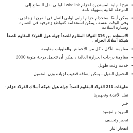
تتيح النهاية المستديرة لحزام wirelink اللولبي نقل البضائع إلى
المرحلة التالية بسهولة تامة.
يمكن أيضًا استخدام حزام لولبي لولبي للنقل في الفرن الزجاجي ،
وفي الوقت نفسه ، يمكن استخدامه كقواطع زخرفية في العمارة
وستارة السلامة
الاستفادة
من
316 الفولاذ المقاوم للصدأ جولة هول الفولاذ المقاوم للصدأ
شبكة أسلاك الحزام
:
مقاومة التآكل ، كل من الأحماض والقلويات مقاومة
مقاومة درجات الحرارة العالية ، يمكن أن تتحمل درجة مئوية 2000
خدمة وقت طويل
التحميل الثقيل ، يمكن إضافة قضيب لزيادة وزن التحميل.
تطبيقات
316 الفولاذ المقاوم للصدأ جولة هول شبكة أسلاك الفولاذ حزام
:
نقل الأغذية وتجهيزها
خبز
التبريد والتجميد
تبخير وتجفيف
انفجار النار