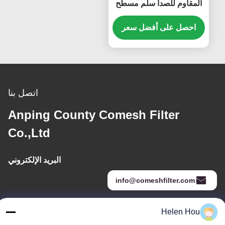
المقاوم للصدأ سلم مسطح
مرن سلك شبكة الحزام
الناقل للشوكولاته Enrober
احصل على أفضل سعر
اتصل بنا
Anping County Comesh Filter
Co.,Ltd
البريد الإلكتروني
info@comeshfilter.com
Helen Hou
عنواننا