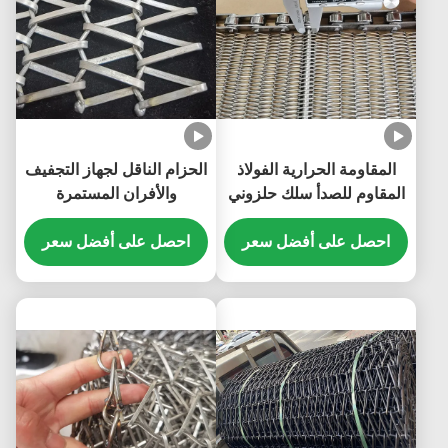
المقاومة الحرارية الفولاذ
الحزام الناقل لجهاز التجفيف
المقاوم للصدأ سلك حلزوني
والأفران المستمرة
سلسلة وصلة توازن النسيج
احصل على أفضل سعر
الشبكة الحامل الحزام للخبز
احصل على أفضل سعر
تجفيف غسل تقليد