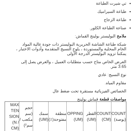
تي شيرت الطباعة
طباعة السيراميك
طباعة الزجاج
صناعة الطباعة الكلور.
ملامح
البوليستر بولينج القماش:
شبكة طباعة الشاشة الحريرية البوليستر ذات جودة عالية المواد
الخام المحلية والمستوردة ، يلوح النسيج المتقدمة وأدوات الاختبار ،
يمكننا تزويد البوليستر الدرجة الأولى
العرض الخاص متاح حسب متطلبات العميل ، والعرض يصل إلى
3.65 متر.
نوع النسيج: عادي
مقاوم المياه.
الخصائص الفيزيائية مستقرة تحت ضغط عال
مواصفات قطعة
قماش بولينج
MAX
حجم
TEN
COUNT
COUNT
القطر
OPPING
منطقة
سمك
(سم
SION
(بوصة)
(CM)
(UM)
(UM)
مفتوحة(٪)
(UM)
مكعب /
(N /
سم²)
CM)