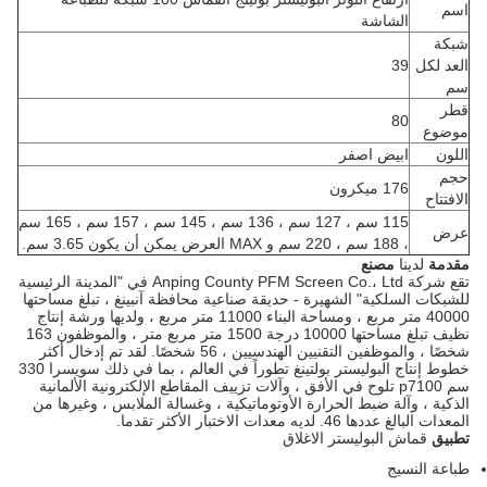
اسم
الشاشة
شبكة
العد لكل
39
سم
قطر
80
موضوع
اللون
ابيض اصفر
حجم
176 ميكرون
الافتتاح
115 سم ، 127 سم ، 136 سم ، 145 سم ، 157 سم ، 165 سم
عرض
، 188 سم ، 220 سم و MAX العرض يمكن أن يكون 3.65 سم.
مقدمة
لدينا
مصنع
تقع شركة Anping County PFM Screen Co.، Ltd في "المدينة الرئيسية
للشبكات السلكية" الشهيرة - حديقة صناعية محافظة آنبينغ ، تبلغ مساحتها
40000 متر مربع ، ومساحة البناء 11000 متر مربع ، ولديها ورشة إنتاج
نظيف تبلغ مساحتها 10000 درجة 1500 متر مربع متر ، والموظفون 163
شخصًا ، والموظفين التقنيين الهندسيين ، 56 شخصًا. لقد تم إدخال أكثر
خطوط إنتاج البوليستر بولتينغ تطوراً في العالم ، بما في ذلك سويسرا 330
سم p7100 تلوح في الأفق ، وآلات تزييف المقاطع الإلكترونية الألمانية
الذكية ، وآلة ضبط الحرارة الأوتوماتيكية ، وغسالة الملابس ، وغيرها من
المعدات البالغ عددها 46. لديه معدات الاختبار الأكثر تقدما.
تطبيق
قماش
البوليستر
الاغلاق
طباعة النسيج