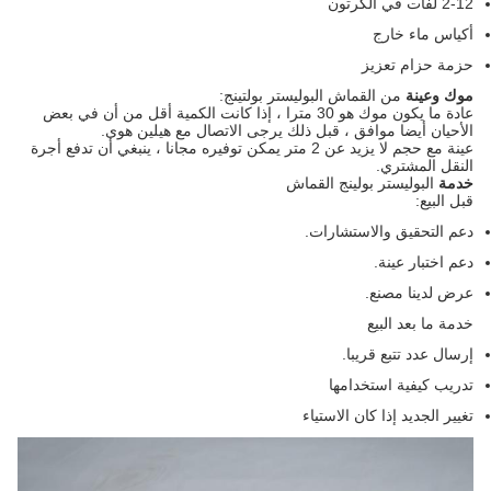
2-12 لفات في الكرتون
أكياس ماء خارج
حزمة حزام تعزيز
موك وعينة
من القماش البوليستر بولتينج:
عادة ما يكون موك هو 30 مترا ، إذا كانت الكمية أقل من أن في بعض
الأحيان أيضا موافق ، قبل ذلك يرجى الاتصال مع هيلين هوى.
عينة مع حجم لا يزيد عن 2 متر يمكن توفيره مجانا ، ينبغي أن تدفع أجرة
النقل المشتري.
خدمة
البوليستر بولينج القماش
قبل البيع:
دعم التحقيق والاستشارات.
دعم اختبار عينة.
عرض لدينا مصنع.
خدمة ما بعد البيع
إرسال عدد تتبع قريبا.
تدريب كيفية استخدامها
تغيير الجديد إذا كان الاستياء