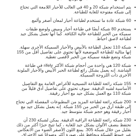
يتم استخدام شبكة 20 و 40 في الغالب للأحبار اللامعة التي تحتاج
إلى شبكة مفتوحة للغاية للطباعة.
60 شبكة عادة ما تستخدم لطباعة أحبار لمعان أصغر وألمع.
يستخدم 80 شبكة أيضًا في طباعة أحبار وميض ولوضع طبقات
سميكة من الحبر للطباعة عالية الكثافة. كما أنها تعمل بشكل جيد
لطباعة لاصق احباط.
شبكة 110 تجعل الطباعة بالأبيض والأحبار السميكة الأخرى سهلة.
إنها مثالية للطباعة الموضعية لأنها تحتوي على تفاصيل أقل من 155
شبكة وتضع طبقة سميكة من الحبر لأقصى تغطية.
شبكة 120 هي واحدة من أحجام شبكة الأكثر rifely في طباعة
الشاشة. إنه يعمل بشكل رائع لطباعة الحبر الأبيض والأحبار الملونة
الأخرى ذات اللزوجة السميكة.
155 شبكة رائعة للطباعة النسيجية للأغراض العامة مع التفاصيل
الأساسية لشبه الدقيقة. سوف تحتوي على تفاصيل أدق قليلاً من
شبكة 110 مع العمل بشكل جيد مع أحبار رقيقة.
200 شبكة رائعة لطباعة المزيد من المطبوعات المفصلة التي تحتاج
إلى طبقة أرق من الحبر من 155 شبكة. إنه يعمل بشكل جيد مع
أحبار رقيقة وهو حجم شبكة متوسط ​​جيد.
230 شبكة رائعة للطباعة الراقية الدقيقة. يمكن لشبكة 230 أن
تحتفظ بنصف الألوان بشكل جيد للغاية ، كما تتيح حبرًا أكثر من ذلك
بقليل من خلال شبكة 305. يمنع اللون الأصفر الضوء من الانعكاس
عبر خيوط الشبكة ويحافظ على صورة أكثر وضوحًا عند الاحتراق.