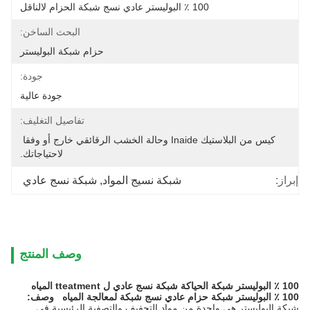
100 ٪ البوليستر عادي نسج شبكة الحزام لالناقل
البحث الساخن:
حزام شبكة البوليستر
جودة:
جودة عالية
تفاصيل التغليف:
كيس من البلاستيك Inaide وحالة الخشب الرقائقي خارج أو وفقا 
لاحتياجاتك.
إبراز:
شبكة نسيج المواد
, 
شبكة نسج عادي
وصف المنتج
100 ٪ البوليستر شبكة الحياكة شبكة نسج عادي ل tteatment المياه
100 ٪ البوليستر شبكة حزام عادي نسج شبكة لمعالجة المياه
وصف:
شبكة البوليستر هي واحدة من مواد التجفيف والتصفية الرئيسية في