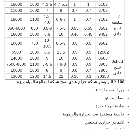
15000
1600
4،3-5
4،7-5،2
1
1
5102
11000
1600
7
8
0.7
0.7
6702
4،3-
2 -
15000
1100
6،6-7
1
0.7
7102
سقيفة
4،6
نسج
850-6500
850
8.5-9
7.5-8
0.55
0.55
8552
عادي
16000
1600
8.6
10
0.45
0.45
9452
10-
10000
750
8.5-9
0.5
0.5
9502
10،5
6500
1800
8.5
13.5
0.5
0.5
12502
14000
1600
9
10
0.6
0.5
8603
3shed
7500-8500
2100
5-5،5
7،8-8
0.9
0.9
8903
نسج
10000
1600
8
8
0.8
0.7
7803
عادي
13000
1200
14.5
22
0.35
0.3
20353
100 ٪ البوليستر شبكة حزام عادي نسج شبكة لمعالجة المياه
ميزة:
من الصعب ارتداء
سطح مستو
نفاذية الهواء جيدة
خاصية مستقرة ضد الحرارة والرطوبة
انكماش حراري منخفض