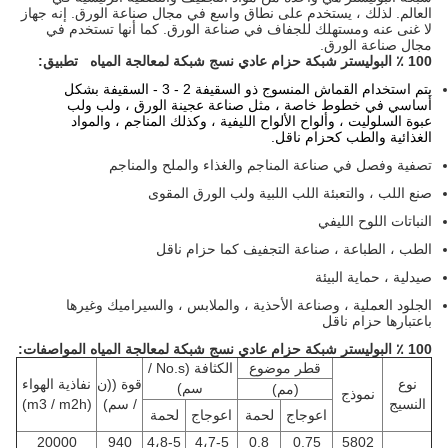
العالم. لذلك ، يستخدم على نطاق واسع في مجال صناعة الورق. إنه جهاز
لا غنى عنه ومستهلك للجفاف في صناعة الورق. كما أنها تستخدم في
مجال صناعة الورق.
100 ٪ البوليستر شبكة حزام عادي نسج شبكة لمعالجة المياه
تطبيق:
يتم استخدام القماش المنسوج ذو السقيفة 2 - 3 - السقيفة بشكل
أساسي في خطوط خاصة ، مثل صناعة عجينة الورق ، ولب ولب
عبوة السلوليت ، وألواح الألواح الليفية ، وكذلك المناجم ، والمواد
الغذائية والطب كحزام ناقل.
تصفية وفصل في صناعة المناجم والغذاء والملح والمناجم
صنع اللب ، والتعبئة اللب اللبية ولب الورق المقوى
النباتات اللوح الليفي
الطب ، الطباعة ، صناعة التجفيف كما حزام ناقل
صيدلية ، حماية البيئة
الجلود العملية ، وصناعة الأحذية ، والملابس ، والسيراميك وغيرها
باعتبارها حزام ناقل
100 ٪ البوليستر شبكة حزام عادي نسج شبكة لمعالجة المياه
المواصفات:
قطر موضوع
الكثافة (No.s /
نوع
قوة ((ن
نفاذية الهواء
سم)
(مم)
نموذج
النسيج
/ سم)
(m3 / m2h)
اعوجاج
لحمة
اعوجاج
لحمة
20000
940
4،8-5
4،7-5
0.8
0.75
5802