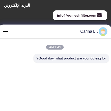
البريد الإلكتروني
info@comeshfilter.com
Carina Liu
عنواننا
العنوان
2:43 AM
قاعدة الصناعة ، جنوب آنبينغ ، هنغشوى ، خبى ، جمهورية الصين الشعبية.
Good day, what product are you looking for?
الهاتف
86-318-7595879
سياسة الخصوصية
|
خريطة الموقع
الصين جودة جيدة شبكة البوليستر شاشة الطباعة المورد. حقوق الطبع
والنشر © -2026 Anping County Comesh Filter Co.,Ltd جميع الحقوق