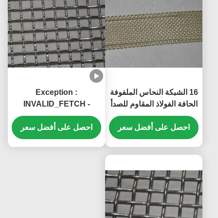
16 الشبكة النحاس الملفوفة
Exception :
الحافة الفولاذ المقاوم للصدأ
INVALID_FETCH -
الشبكة السلكية الشبكة
getIP() ERROR
40mm العرض
احصل على أفضل سعر
احصل على أفضل سعر