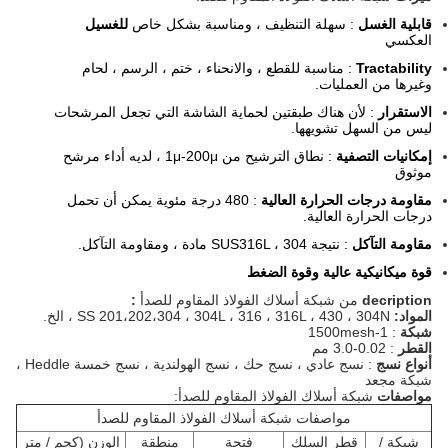
قابلية الغسل
: سهلة التنظيف ، ومناسبة بشكل خاص
للغسيل
العكسي
Tractability
: مناسبة للقطع ، والانحناء ، ختم ، الرسم ، لحام
وغيرها من العمليات.
الاستقرار
: لأن هناك طبقتين لحماية الشاشة التي تجعل المرشحات
ليس من السهل تشويهها.
إمكانيات التصفية
: نطاق الترشيح من 1μ-200μ ، لديه أداء مرشح
موثوق
مقاومة درجات الحرارة العالية
: 480 درجة مئوية يمكن أن تحمل
درجات الحرارة العالية.
مقاومة التآكل
: نتيجة SUS316L ، 304 مادة ، ومقاومة التآكل.
قوة ميكانيكية عالية وقوة الضغط
decription
من شبكة أسلاك الفولاذ المقاوم للصدأ
:
المواد:
SS 201،202،304 ، 304L ، 316 ، 316L ، 430 ، 304N ، الخ.
شبكة
: 1-1500mesh
القطر
: 0.02-3.0 مم
أنواع نسج
:
نسج عادي ، نسج حك ، نسج الهولندية ، نسج
خمسة Heddle ،
شبكة مجعد
مواصفات
شبكة أسلاك الفولاذ المقاوم للصدأ:
مواصفات شبكة أسلاك الفولاذ المقاوم للصدأ
شبكة /
قطر السلك
فتحة
منطقة
الوزن (كجم / متر