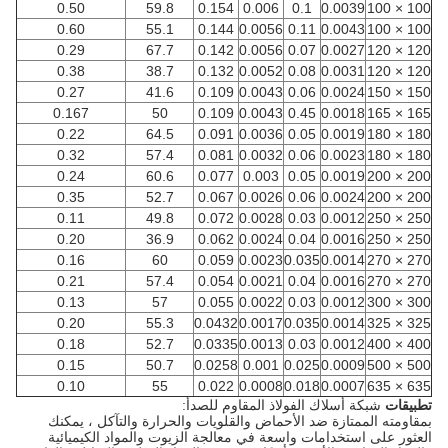
0.50
59.8
0.154
0.006
0.1
0.0039
100 × 100
0.60
55.1
0.144
0.0056
0.11
0.0043
100 × 100
0.29
67.7
0.142
0.0056
0.07
0.0027
120 × 120
0.38
38.7
0.132
0.0052
0.08
0.0031
120 × 120
0.27
41.6
0.109
0.0043
0.06
0.0024
150 × 150
0.167
50
0.109
0.0043
0.45
0.0018
165 × 165
0.22
64.5
0.091
0.0036
0.05
0.0019
180 × 180
0.32
57.4
0.081
0.0032
0.06
0.0023
180 × 180
0.24
60.6
0.077
0.003
0.05
0.0019
200 × 200
0.35
52.7
0.067
0.0026
0.06
0.0024
200 × 200
0.11
49.8
0.072
0.0028
0.03
0.0012
250 × 250
0.20
36.9
0.062
0.0024
0.04
0.0016
250 × 250
0.16
60
0.059
0.0023
0.035
0.0014
270 × 270
0.21
57.4
0.054
0.0021
0.04
0.0016
270 × 270
0.13
57
0.055
0.0022
0.03
0.0012
300 × 300
0.20
55.3
0.0432
0.0017
0.035
0.0014
325 × 325
0.18
52.7
0.0335
0.0013
0.03
0.0012
400 × 400
0.15
50.7
0.0258
0.001
0.025
0.0009
500 × 500
0.10
55
0.022
0.0008
0.018
0.0007
635 × 635
تطبيقات
شبكة أسلاك الفولاذ المقاوم للصدأ:
بمقاومته الممتازة ضد الأحماض والقلويات والحرارة والتآكل ، يمكنك
العثور على استخدامات واسعة في معالجة الزيوت والمواد الكيميائية