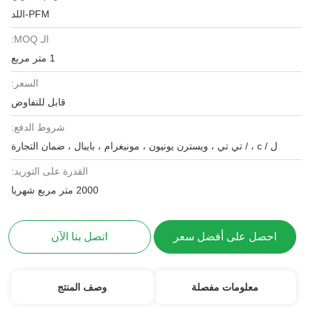
PFM-اللد
الـ MOQ:
1 متر مربع
السعر:
قابل للتفاوض
شروط الدفع:
ل / c ، / تي تي ، ويسترن يونيون ، مونيغرام ، بايبال ، ضمان التجارة
القدرة على التوريد:
2000 متر مربع شهريا
احصل على أفضل سعر
اتصل بنا الآن
معلومات مفصلة
وصف المنتج