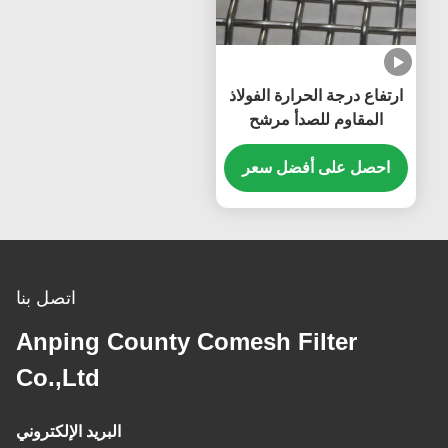
ارتفاع درجة الحرارة الفولاذ
المقاوم للصدأ مرشح
الأسلاك المنسوجة معقوص
احصل على أفضل سعر
شواء الشواء شبكة ملحومة
غربال شاشة مقاومة للماء
0.5 مم 304
اتصل بنا
Anping County Comesh Filter
Co.,Ltd
البريد الإلكتروني