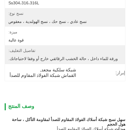
Ss304،316،316L
نسج نوع:
نسج عادي ، نسج حك ، نسج الهولندية ، معقوص
ميزة:
قوة عالية
تفاصيل التغليف:
ورقة للماء داخل ، حالة الخشب الرقائقي خارج أو وفقا لاحتياجاتك.
شبكة سلكية مجعد
, 
إبراز:
القماش شبكة الفولاذ المقاوم للصدأ
وصف المنتج
سهل نسج شبكة أسلاك الفولاذ المقاوم للصدأ لمقاومة التآكل ، ساحة
هول الحجم
ميزات
شبكة أسلاك الفولاذ المقاوم للصدأ