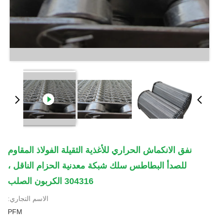
نفق الانكماش الحراري للأغذية الثقيلة الفولاذ المقاوم
للصدأ البطاطس سلك شبكة معدنية الحزام الناقل ،
304316 الكربون الصلب
الاسم التجاري:
PFM