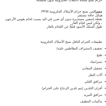
حزام نسج شبكة الأسلاك الحلزونية بدون سلسلة:
مميزات
من نسج حزام الأسلاك الحلزونية PFM:
هيكل حافة مستقر
نقطة إسفين مستديرة بدون أي ضرر في اليد بسبب لحام بقوس الأرجون
، ولكن ليس لحام الغاز
طول السلك الأسود قليلًا عن اللحام بالغاز.
تطبيقات الحزام الناقل نسج الأسلاك الحلزونية:
تجفيف (استنزاف البطاطس عليه)
طبخ
سيراميك
تشغيل المعادن
آلات النقل
مرافق القلي
أفران التلدين (يتم تلدين الزجاج على الحزام)
مرافق التبريد
ماكينات التنظيف