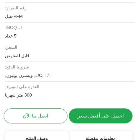
رقم الطراز:
PFM-هيل
الـ MOQ:
5 عداد
السعر:
قابل للتفاوض
شروط الدفع:
L/C, T/T, ويسترن يونيون,
القدرة على التوريد:
300 متر شهريا
احصل على أفضل سعر
اتصل بنا الآن
معلومات مفصلة
وصف المنتج