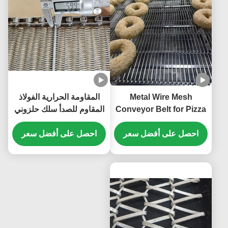
Metal Wire Mesh
المقاومة الحرارية الفولاذ
Conveyor Belt for Pizza
المقاوم للصدأ سلك حلزوني
Oven Chocolate
سلسلة وصلة توازن النسيج
احصل على أفضل سعر
Enrober Stainless Steel
احصل على أفضل سعر
الشبكة الحامل الحزام للخبز
Wire Mesh Flat Belt
تجفيف غسل تقليد