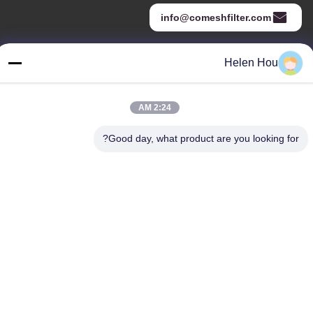
info@comeshfilter.com
Helen Hou
عنواننا
العنوان
2:24 AM
قاعدة الصناعة ، جنوب آنبينغ ، هنغشوى ، خبى ، جمهورية الصين الشعبية.
Good day, what product are you looking for?
الهاتف
86-318-7595879
سياسة الخصوصية
|
خريطة الموقع
الصين جودة جيدة شبكة البوليستر شاشة الطباعة المورد. حقوق الطبع
والنشر © -2026 Anping County Comesh Filter Co.,Ltd جميع الحقوق
محفوظة