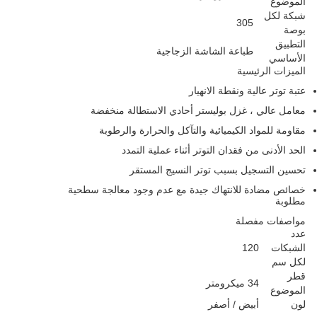
الموضوع
شبكة لكل
305
بوصة
التطبيق
طباعة الشاشة الزجاجية
الأساسي
الميزات الرئيسية
عتبة توتر عالية ونقطة الانهيار
معامل عالي ، غزل بوليستر أحادي الاستطالة منخفضة
مقاومة للمواد الكيميائية والتآكل والحرارة والرطوبة
الحد الأدنى من فقدان التوتر أثناء عملية التمدد
تحسين التسجيل بسبب توتر النسيج المستقر
خصائص مضادة للانتهاك جيدة مع عدم وجود معالجة سطحية
مطلوبة
مواصفات مفصلة
عدد
الشبكات
120
لكل سم
قطر
34 ميكرومتر
الموضوع
لون
أبيض / أصفر