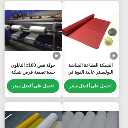
الشبكة الطباعة الشاشة
جولة قص 100٪ النايلون
البوليستر عالية القوة في
حيدة تصفية قرص شبكة
40um مقاومة كيميائية
الشاشة لتصفية المياه
ممتازة
احصل على أفضل سعر
احصل على أفضل سعر