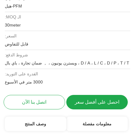
PFM-هيل
الـ MOQ:
30meter
السعر:
قابل للتفاوض
شروط الدفع:
D / A ، L / C ، D / P ، T / T ، ويسترن يونيون ، ， ضمان تجارة ، باي بال
القدرة على التوريد:
3000 متر في الأسبوع
احصل على أفضل سعر
اتصل بنا الآن
معلومات مفصلة
وصف المنتج