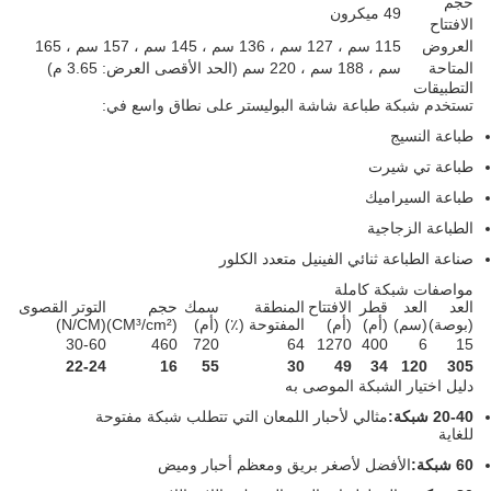
حجم
49 ميكرون
الافتتاح
العروض
115 سم ، 127 سم ، 136 سم ، 145 سم ، 157 سم ، 165
المتاحة
سم ، 188 سم ، 220 سم (الحد الأقصى العرض: 3.65 م)
التطبيقات
تستخدم شبكة طباعة شاشة البوليستر على نطاق واسع في:
طباعة النسيج
طباعة تي شيرت
طباعة السيراميك
الطباعة الزجاجية
صناعة الطباعة ثنائي الفينيل متعدد الكلور
مواصفات شبكة كاملة
العد
العد
قطر
الافتتاح
المنطقة
سمك
حجم
التوتر القصوى
(بوصة)
(سم)
(أم)
(أم)
المفتوحة (٪)
(أم)
(CM³/cm²)
(N/CM)
30-60
460
720
64
1270
400
6
15
22-24
16
55
30
49
34
120
305
دليل اختيار الشبكة الموصى به
20-40 شبكة:
مثالي لأحبار اللمعان التي تتطلب شبكة مفتوحة
للغاية
60 شبكة:
الأفضل لأصغر بريق ومعظم أحبار وميض