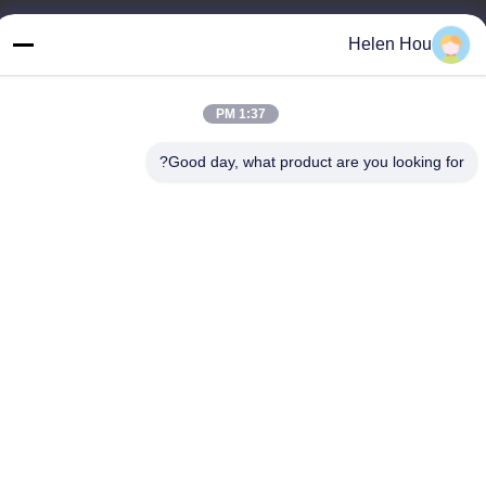
Helen Hou
عنواننا
العنوان
1:37 PM
قاعدة الصناعة ، جنوب آنبينغ ، هنغشوى ، خبى ، جمهورية الصين الشعبية.
Good day, what product are you looking for?
الهاتف
86-318-7595879
سياسة الخصوصية
|
خريطة الموقع
الصين جودة جيدة شبكة البوليستر شاشة الطباعة المورد. حقوق الطبع
والنشر © -2026 Anping County Comesh Filter Co.,Ltd جميع الحقوق
محفوظة