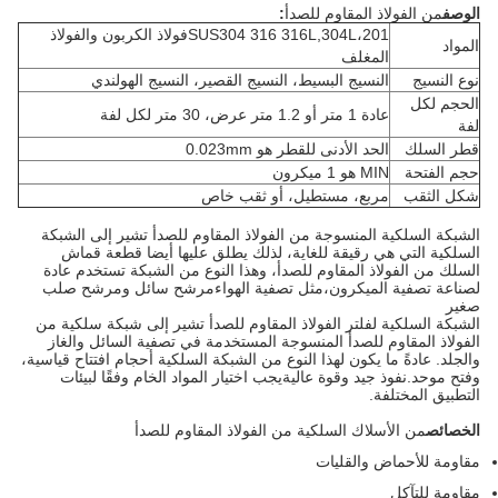
الوصف
من الفولاذ المقاوم للصدأ
:
SUS304 316 316L,304L،201فولاذ الكربون والفولاذ
المواد
المغلف
نوع النسيج
النسيج البسيط، النسيج القصير، النسيج الهولندي
الحجم لكل
عادة 1 متر أو 1.2 متر عرض، 30 متر لكل لفة
لفة
قطر السلك
الحد الأدنى للقطر هو 0.023mm
حجم الفتحة
MIN هو 1 ميكرون
شكل الثقب
مربع، مستطيل، أو ثقب خاص
الشبكة السلكية المنسوجة من الفولاذ المقاوم للصدأ تشير إلى الشبكة
السلكية التي هي رقيقة للغاية، لذلك يطلق عليها أيضا قطعة قماش
السلك من الفولاذ المقاوم للصدأ، وهذا النوع من الشبكة تستخدم عادة
لصناعة تصفية الميكرون،مثل تصفية الهواءمرشح سائل ومرشح صلب
صغير
الشبكة السلكية لفلتر الفولاذ المقاوم للصدأ تشير إلى شبكة سلكية من
الفولاذ المقاوم للصدأ المنسوجة المستخدمة في تصفية السائل والغاز
والجلد. عادةً ما يكون لهذا النوع من الشبكة السلكية أحجام افتتاح قياسية،
وفتح موحد.نفوذ جيد وقوة عاليةيجب اختيار المواد الخام وفقًا لبيئات
التطبيق المختلفة.
الخصائص
من الأسلاك السلكية من الفولاذ المقاوم للصدأ
مقاومة للأحماض والقليات
مقاومة للتآكل